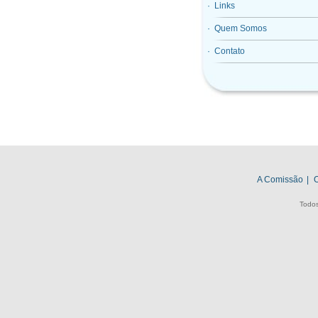
· Links
· Quem Somos
· Contato
A Comissão
|
O
Todos