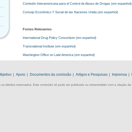
Comisión Interamericana para el Control de Abuso de Drogas (em espanhol)
Consejo Económico Y Social de las Naciones Unida (em espanhol)
Fontes Relevantes
International Drug Policy Consortium (em espanhol)
Transnational Institute (em espanhol)
Washington Office on Latin America (em espanhol)
bjetivo
|
Apoio
|
Documentos da comissão
|
Artigos e Pesquisas
|
Imprensa
|
 os direitos reservados. Este conteúdo só pode ser publicado ou retransmitido com a citação da 